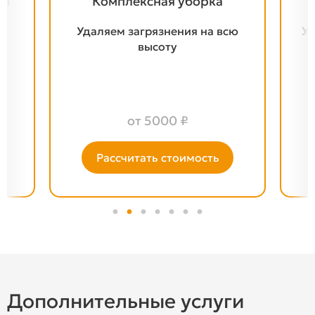
Генеральная уборка
сю
Удаляем на всех поверхностях
Уб
сложные загрязнения
от 7000 ₽
Рассчитать стоимость
Дополнительные услуги