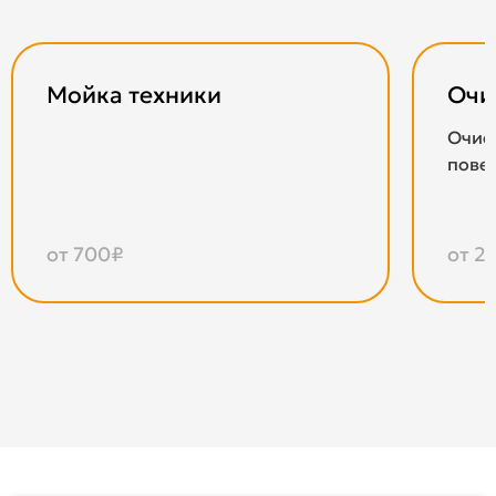
Мойка техники
Очи
Очис
пове
от 700₽
от 2