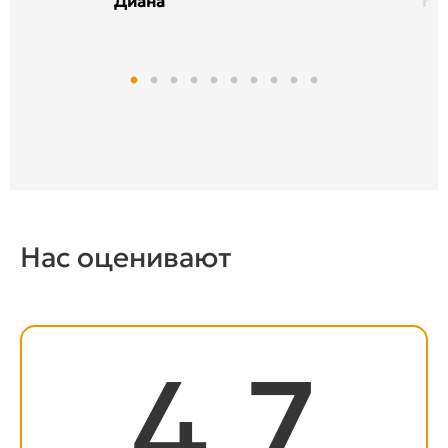
Диана
На
9
Нас оценивают
4.7